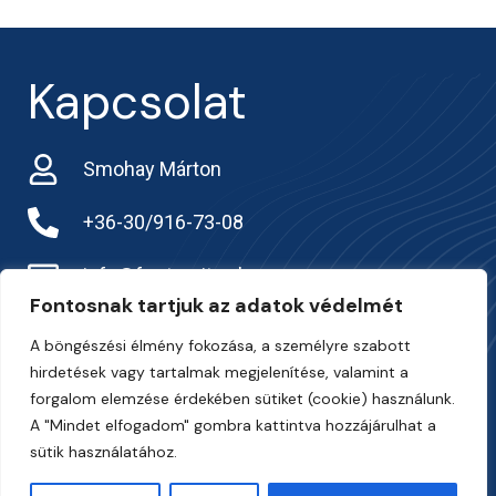
Kapcsolat
Smohay Márton
+36-30/916-73-08
info@frarternitas.hu
Fontosnak tartjuk az adatok védelmét
preciziosgazda.hu
A böngészési élmény fokozása, a személyre szabott
hirdetések vagy tartalmak megjelenítése, valamint a
forgalom elemzése érdekében sütiket (cookie) használunk.
A "Mindet elfogadom" gombra kattintva hozzájárulhat a
sütik használatához.