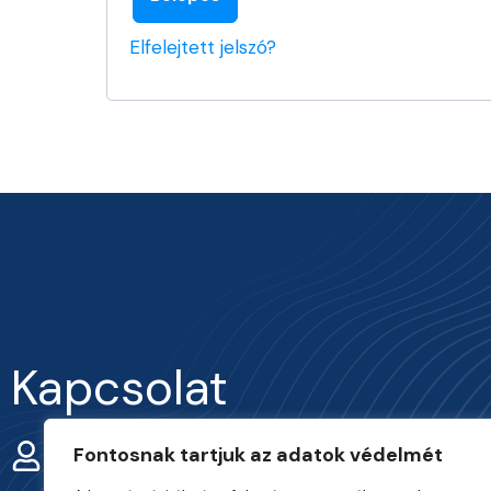
Elfelejtett jelszó?
Kapcsolat
Fontosnak tartjuk az adatok védelmét
Smohay Márton