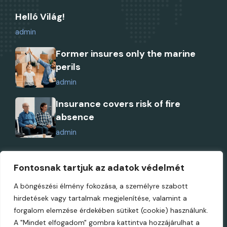
Helló Világ!
admin
Former insures only the marine
perils
admin
Insurance covers risk of fire
absence
admin
Fontosnak tartjuk az adatok védelmét
A böngészési élmény fokozása, a személyre szabott
Copyright 2023, Vankine. All Rights Reserved
hirdetések vagy tartalmak megjelenítése, valamint a
forgalom elemzése érdekében sütiket (cookie) használunk.
A "Mindet elfogadom" gombra kattintva hozzájárulhat a
Working Hours : Sun-monday, 09am-5pm