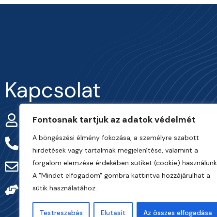
Kapcsolat
Fontosnak tartjuk az adatok védelmét
Smohay Márton
A böngészési élmény fokozása, a személyre szabott
+36-30/916-73-08
hirdetések vagy tartalmak megjelenítése, valamint a
forgalom elemzése érdekében sütiket (cookie) használunk
info@frarternitas.hu
A "Mindet elfogadom" gombra kattintva hozzájárulhat a
sütik használatához.
preciziosgazda.hu
Testreszabás
Elutasít
Az összes elfogadása