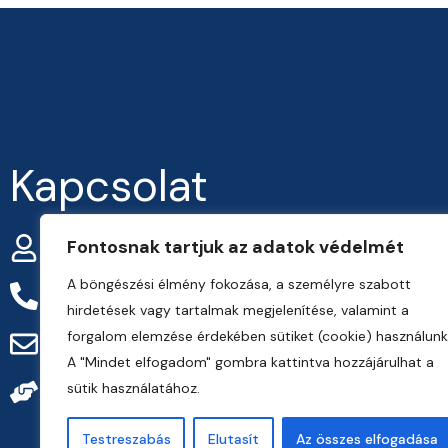
Kapcsolat
Fontosnak tartjuk az adatok védelmét
Smohay Márton
A böngészési élmény fokozása, a személyre szabott
+36-30/916-73-08
hirdetések vagy tartalmak megjelenítése, valamint a
forgalom elemzése érdekében sütiket (cookie) használunk
info@frarternitas.hu
A "Mindet elfogadom" gombra kattintva hozzájárulhat a
sütik használatához.
preciziosgazda.hu
Testreszabás
Elutasít
Az összes elfogadása