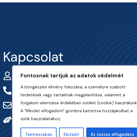
Kapcsolat
Fontosnak tartjuk az adatok védelmét
Smohay Márton
A böngészési élmény fokozása, a személyre szabott
+36-30/916-73-08
hirdetések vagy tartalmak megjelenítése, valamint a
forgalom elemzése érdekében sütiket (cookie) használunk
info@frarternitas.hu
A "Mindet elfogadom" gombra kattintva hozzájárulhat a
sütik használatához.
preciziosgazda.hu
Testreszabás
Elutasít
Az összes elfogadása