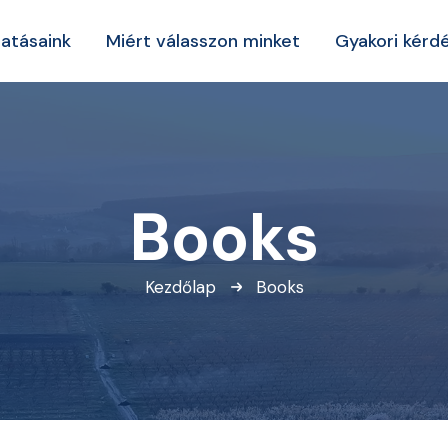
tatásaink
Miért válasszon minket
Gyakori kérd
Books
Kezdőlap
Books