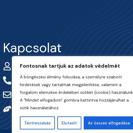
Kapcsolat
Fontosnak tartjuk az adatok védelmét
Smohay Márton
A böngészési élmény fokozása, a személyre szabott
+36-30/916-73-08
hirdetések vagy tartalmak megjelenítése, valamint a
forgalom elemzése érdekében sütiket (cookie) használunk
info@frarternitas.hu
A "Mindet elfogadom" gombra kattintva hozzájárulhat a
sütik használatához.
preciziosgazda.hu
Testreszabás
Elutasít
Az összes elfogadása