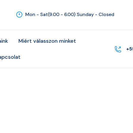
Mon - Sat(9.00 - 6.00) Sunday - Closed
aink
Miért válasszon minket
+5
apcsolat